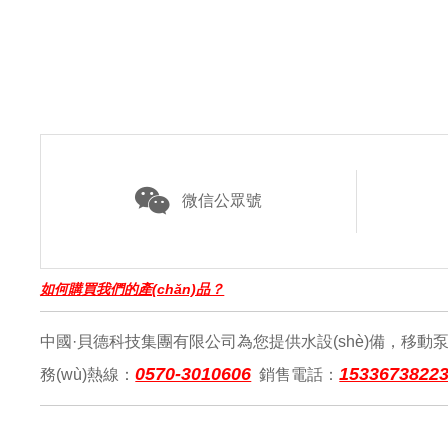
微信公眾號
如何購買我們的產(chǎn)品？
中國·貝德科技集團有限公司為您提供水設(shè)備，移動泵車，
0570-3010606
1533673822
務(wù)熱線：
銷售電話：