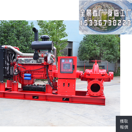
獲取
報價