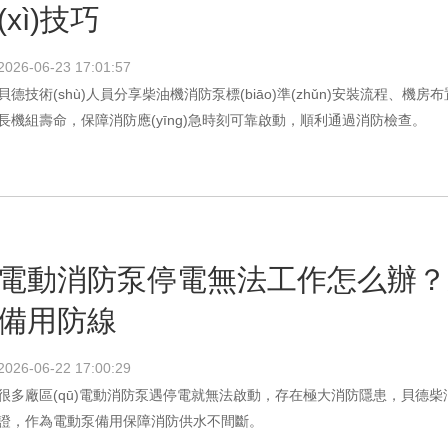
(xì)技巧
2026-06-23 17:01:57
貝德技術(shù)人員分享柴油機消防泵標(biāo)準(zhǔn)安裝流程、機房布置規(gu
長機組壽命，保障消防應(yīng)急時刻可靠啟動，順利通過消防檢查。
電動消防泵停電無法工作怎么辦？
備用防線
2026-06-22 17:00:29
很多廠區(qū)電動消防泵遇停電就無法啟動，存在極大消防隱患，貝德柴油機消防
證，作為電動泵備用保障消防供水不間斷。