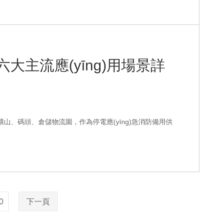
六大主流應(yīng)用場景詳
、礦山、碼頭、倉儲物流園，作為停電應(yīng)急消防備用供
0
下一頁