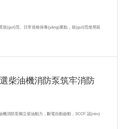
ī)范、日常巡檢保養(yǎng)要點，規(guī)范使用延
選柴油機消防泵筑牢消防
泵獨立柴油動力，斷電自動啟動，3CCF 認(rèn)