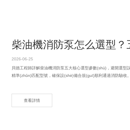
2026-06-25
貝德工程師詳解柴油機消防泵五大核心選型參數(shù)，避開選型誤區(qū)，
精準(zhǔn)匹配型號，確保設(shè)備合規(guī)順利通過消防驗收
查看詳情