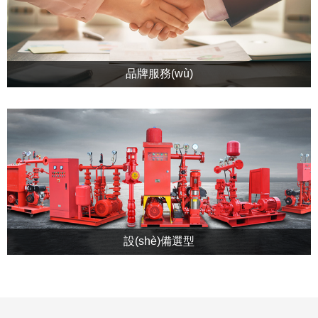
品牌服務(wù)
設(shè)備選型