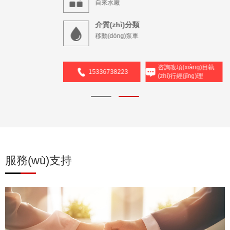
自來水廠
介質(zhì)分類
移動(dòng)泵車
咨詢改項(xiàng)目執
15336738223
(zhí)行經(jīng)理
服務(wù)支持