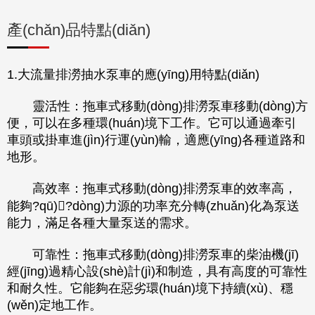
產(chǎn)品特點(diǎn)
1.大流量排澇抽水泵車的應(yīng)用特點(diǎn)
靈活性：拖車式移動(dòng)排澇泵車移動(dòng)方
便，可以在多種環(huán)境下工作。它可以通過牽引
車頭或掛車進(jìn)行運(yùn)輸，適應(yīng)各種道路和
地形。
高效率：拖車式移動(dòng)排澇泵車的效率高，
能夠?qū)?dòng)力源的功率充分轉(zhuǎn)化為泵送
能力，滿足各種大量泵送的需求。
可靠性：拖車式移動(dòng)排澇泵車的柴油機(jī)
經(jīng)過精心設(shè)計(jì)和制造，具有高度的可靠性
和耐久性。它能夠在惡劣環(huán)境下持續(xù)、穩
(wěn)定地工作。