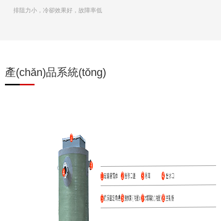
排阻力小，冷卻效果好，故障率低
產(chǎn)品系統(tǒng)