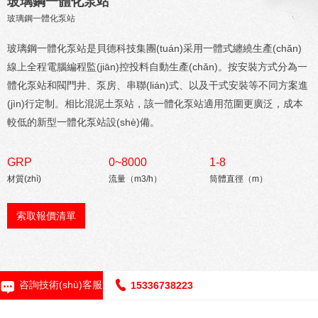
玻璃鋼一體化泵站
玻璃鋼一體化泵站
玻璃鋼一體化泵站是貝德科技集團(tuán)采用一體式纏繞生產(chǎn)
線上全程電腦編程監(jiān)控投料自動生產(chǎn)。按安裝方式分為一
體化泵站和閥門井、泵房、串聯(lián)式、以及干式安裝等不同方案進
(jìn)行定制。相比混泥土泵站，該一體化泵站適用范圍更廣泛，成本
較低的新型一體化泵站設(shè)備。
GRP
0~8000
1-8
材質(zhì)
流量（m3/h）
筒體直徑（m）
索取報價清單
咨詢技術(shù)客服
15336738223