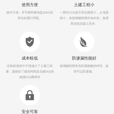
使用方便
土建工程小
操作方便，并可隨時隨地監(jiān)控
一體化污水提升泵站體積小，占地面
泵站的運行問題。
積小，有玻璃鋼筒體作為外殼，無需
再澆筑混凝土泵井。
成本較低
防滲漏性能好
在制造過程中不僅減少了土建工程
玻璃鋼筒體具有防腐耐酸的特性，故
量，還縮短了建造時間及后續(xù)的
而可以防滲漏。
維護(hù)費用等
安全可靠