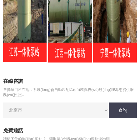
在線咨詢
選擇項目所在地，系統(tǒng)會自動匹配區(qū)域義務(wù)經(jīng)理為您提供服
務(wù)。
查詢
免費通話
請留下您的聯(lián)系方式，獲取業(yè)務(wù)經(jīng)理快速詢問