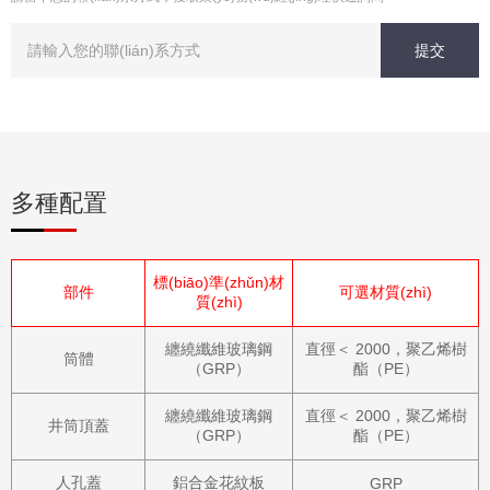
提交
多種配置
標(biāo)準(zhǔn)材
部件
可選材質(zhì)
質(zhì)
纏繞纖維玻璃鋼
直徑＜ 2000，聚乙烯樹
筒體
（GRP）
酯（PE）
纏繞纖維玻璃鋼
直徑＜ 2000，聚乙烯樹
井筒頂蓋
（GRP）
酯（PE）
人孔蓋
鋁合金花紋板
GRP