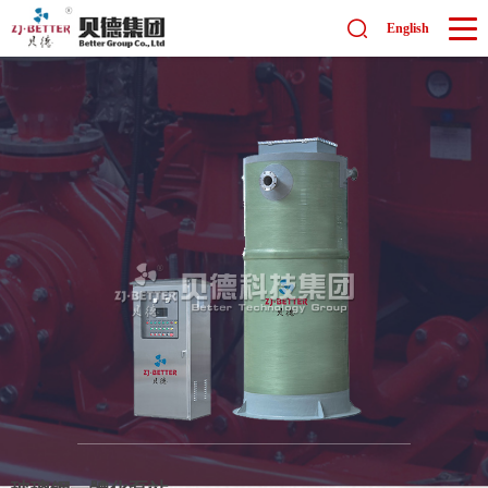
English