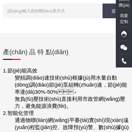
價(jià)
提交
我要
定制
產(chǎn) 品 特 點(diǎn)
1.節(jié)能高效
變頻調(diào)速技術(shù)根據(jù)用水量自動
(dòng)調(diào)節(jié)泵組轉(zhuǎn)速，節(jié)能
率達(dá)30%-50%。
無負(fù)壓技術(shù)直接利用市政管網(wǎng)壓
力，避免能源浪費(fèi)。
2.智能化管理
通過物聯(lián)網(wǎng)平臺(tái)實(shí)現(xiàn)遠
(yuǎn)程監(jiān)控、故障預(yù)警、數(shù)據(jù)