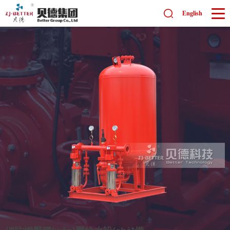
English