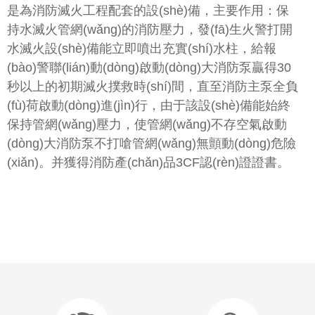
是為消防滅火工程配套的設(shè)備，主要作用：保
持水滅火管網(wǎng)的消防壓力，發(fā)生火警打開
水滅火設(shè)備能立即噴出充實(shí)水柱，給報
(bào)警聯(lián)動(dòng)啟動(dòng)大消防泵贏得30
秒以上的初期滅火撲救時(shí)間，直至消防主泵全負
(fù)荷啟動(dòng)進(jìn)行，由于該設(shè)備能始終
保持管網(wǎng)壓力，使管網(wǎng)不存空氣啟動
(dòng)大消防泵不打嗆管網(wǎng)無顫動(dòng)危險
(xiǎn)。并獲得消防產(chǎn)品3CF認(rèn)證證書。