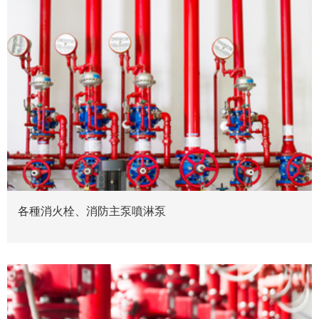
各種消火栓、消防主泵噴淋泵