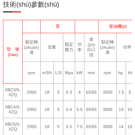
技術(shù)參數(shù)
泵
柴油機(jī)
進
額定轉
額定轉
額定
功
(jìn)
流量
功率
(zhuǎn)
(zhuǎn)
型 號
出口
壓力
率
速
速
(hào)
徑
rpm
m3/h
L/S
Mpa
kW
mm
rpm
hp
k
XBC3/5-
2950
18
5
0.3
4
65/65
3000
7.5
5.7
XZQ
XBC4/5-
2950
18
5
0.4
5.5
65/65
3000
14
10.
XZQ
XBC5/5-
2950
18
5
0.5
7.5
65/65
3000
14
10.
XZQ