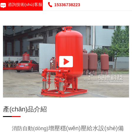
咨詢技術(shù)客服
15336738223
產(chǎn)品介紹
增壓穩(wěn)壓給水設(shè)備
消防自動(dòng)