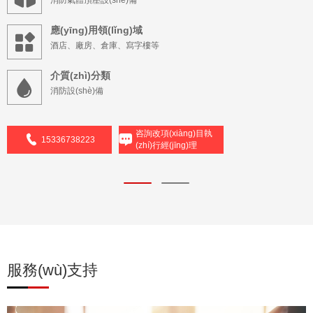
應(yīng)用領(lǐng)域
酒店、廠房、倉庫、寫字樓等
介質(zhì)分類
消防設(shè)備
咨詢改項(xiàng)目執
15336738223
(zhí)行經(jīng)理
服務(wù)支持