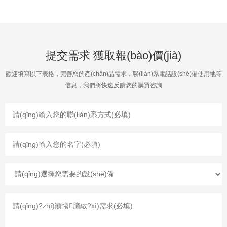
提交需求 獲取報(bào)價(jià)
歡迎填寫以下表格，完善您的產(chǎn)品需求，聯(lián)系電話設(shè)備使用地等
信息，我們將快速反饋您的購買咨詢