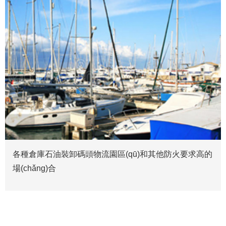
各種倉庫石油裝卸碼頭物流園區(qū)和其他防火要求高的
場(chǎng)合