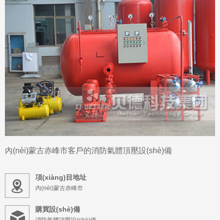
用
內(nèi)蒙古赤峰市客戶的消防氣體頂壓設(shè)備
項(xiàng)目地址
內(nèi)蒙古赤峰市
購買設(shè)備
消防氣體頂壓設(shè)備