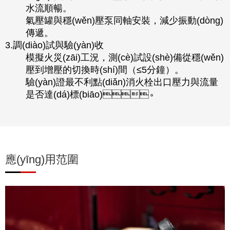
水流順暢。
氣壓罐與穩(wěn)壓泵同軸安裝，減少振動(dòng)
傳遞。
3.調(diào)試與驗(yàn)收
模擬火災(zāi)工況，測(cè)試設(shè)備從穩(wěn)
壓到增壓的切換時(shí)間（≤5分鐘）。
驗(yàn)證最不利點(diǎn)消火栓出口壓力與流量
是否達(dá)標(biāo)。
應(yīng)用范圍