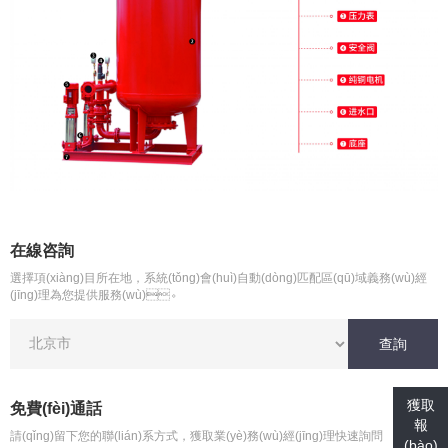
在線咨詢
選擇項(xiàng)目所在地，系統(tǒng)會(huì)自動(dòng)匹配區(qū)域義務(wù)經
(jīng)理為您提供服務(wù)。
查詢
獲取
免費(fèi)通話
報
請(qǐng)留下您的聯(lián)系方式，獲取業(yè)務(wù)經(jīng)理快速詢問
(bào)