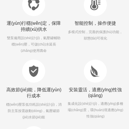
運(yùn)行穩(wěn)定，保障
智能控制，操作便捷
持續(xù)供水
多模式控制，完善的保護(hù)功能，
雙泵備用設(shè)計(jì)，氣壓罐輔助
狀態(tài)可視化
穩(wěn)壓，可儲(chǔ)水延長
(zhǎng)使用壽命
高效節(jié)能，降低運(yùn)
安裝靈活，適應(yīng)性強
(qiáng)
行成本
集成化設(shè)計(jì)，適應(yīng)多種
穩(wěn)壓泵低功耗設(shè)計(jì)，消
場(chǎng)景，環(huán)境適應(yīng)
防主泵按需啟動(dòng)，氣壓罐節
性強(qiáng)
(jié)水節(jié)能